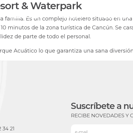
sort & Waterpark
SERVICIOS
MARCAS
DESTINOS
 la familia. Es un complejo hotelero situado en u
10 minutos de la zona turística de Cancún. Se cara
idez de parte de todo el personal.
ue Acuático lo que garantiza una sana diversión 
Suscríbete a n
RECIBE NOVEDADES Y 
e-mail
 34 21