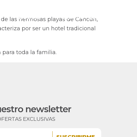
ES
BODAS
CONTACTOS
na de las hermosas playas de Cancún,
cteriza por ser un hotel tradicional
para toda la familia.
uestro newsletter
OFERTAS EXCLUSIVAS