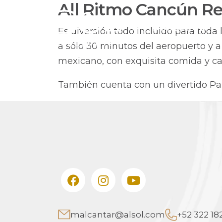
All Ritmo Cancún Re
NOSOTROS
Es diversión todo incluido para toda
a sólo 30 minutos del aeropuerto y a 
mexicano, con exquisita comida y cal
También cuenta con un divertido Parq
malcantar@alsol.com
+52 322 182