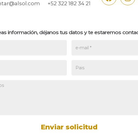
tar@alsol.com
+52 322 182 34 21
eas información, déjanos tus datos y te estaremos conta
e-mail *
Pais
os