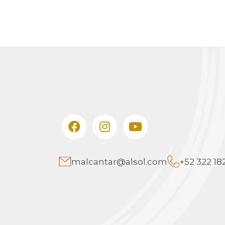
malcantar@alsol.com
+52 322 182