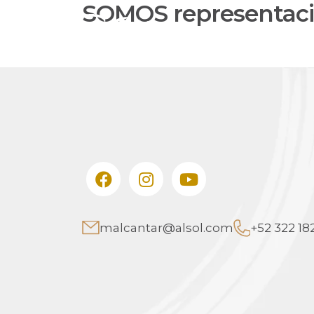
SOMOS representaci
NOSOTROS
malcantar@alsol.com
+52 322 182