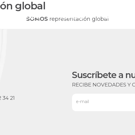
ón global
SERVICIOS
MARCAS
DESTINOS
SOMOS
representación global
Suscríbete a n
RECIBE NOVEDADES Y 
e-mail
 34 21